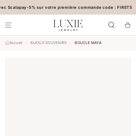
IGNORER LE
 Scalapay
-5% sur votre première commande code : FIRST5
CONTENU
Panier
Accueil
BIJOUX SOUVENIRS
BOUCLE MAYA
IGNORER LES
INFORMATIONS SUR LE
PRODUIT