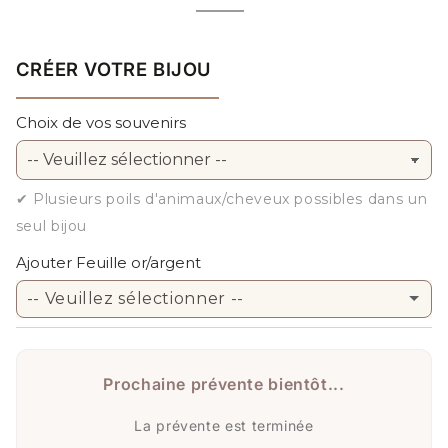
DORÉ
Variante
épuisée
ou
indisponible
CRÉER VOTRE BIJOU
Choix de vos souvenirs
✔ Plusieurs poils d'animaux/cheveux possibles dans un
seul bijou
Ajouter Feuille or/argent
-- Veuillez sélectionner --
Non merci
Prochaine prévente bientôt...
Or
La prévente est terminée
Argent