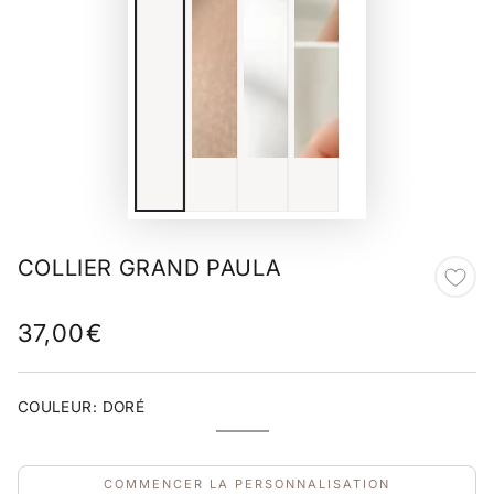
COLLIER GRAND PAULA
37,00€
Prix
normal
COULEUR:
DORÉ
DORÉ
Variante
épuisée
ou
indisponible
COMMENCER LA PERSONNALISATION