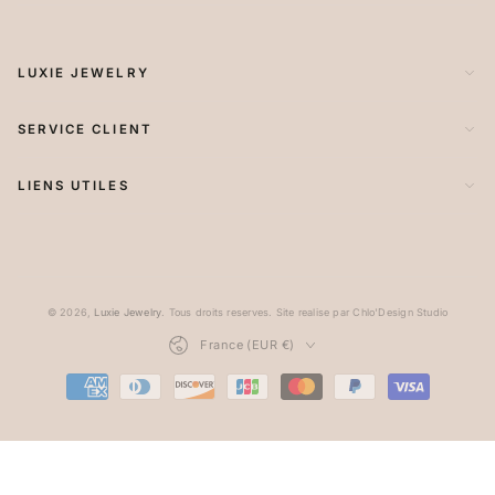
LUXIE JEWELRY
SERVICE CLIENT
LIENS UTILES
© 2026,
Luxie Jewelry
. Tous droits reserves. Site realise par Chlo'Design Studio
Pays/région
France (EUR €)
Modes
de
paiement