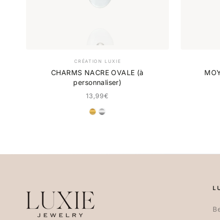
CRÉATION LUXIE
CHARMS NACRE OVALE (à
MOY
personnaliser)
13,99€
DORÉ
ARGENT
L
Be