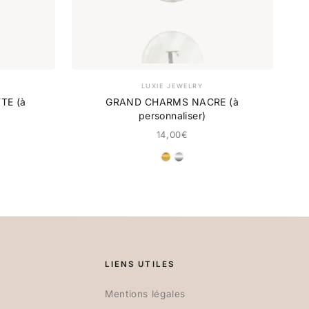
LUXIE JEWELRY
TE (à
GRAND CHARMS NACRE (à
personnaliser)
14,00€
NT
DORÉ
ARGENT
LIENS UTILES
Mentions légales